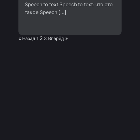
Speech to text Speech to text: что это
такое Speech […]
2
« Назад
1
3
Вперёд »